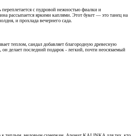
ь переплетается с пудровой нежностью фиалки и
ина рассыпается яркими каплями. Этот букет — это танец на
олдня, и прохлада вечернего сада.
ывает теплом, сандал добавляет благородную древесную
ся, он делает последний подарок - легкий, почти неосязаемый
а к теплым, медовым сумеркам. Аромат KALINKA для тех, кто