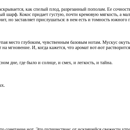
аскрывается, как спелый плод, разрезанный пополам. Ее сочност
й шарф. Кокос придает густую, почти кремовую мягкость, а мал
ит, но заставляет прислушаться: в нем есть и томность южного п
тупая место глубоким, чувственным базовым нотам. Мускус окут
ет на мгновение. И, когда кажется, что аромат вот-вот растворит
ом дне, где было и солнце, и смех, и легкость, и тайна.
ых.
 сочетание нот. Это путешествие: от искрящейся свежести утр