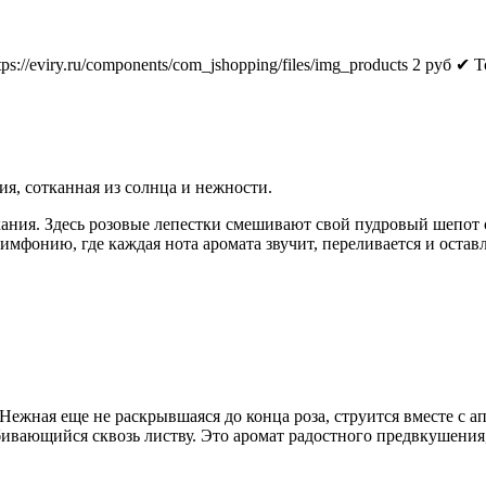
tps://eviry.ru/components/com_jshopping/files/img_products
2
руб
✔ Т
я, сотканная из солнца и нежности.
оухания. Здесь розовые лепестки смешивают свой пудровый шепот
фонию, где каждая нота аромата звучит, переливается и оставл
ежная еще не раскрывшаяся до конца роза, струится вместе с ап
ающийся сквозь листву. Это аромат радостного предвкушения, б