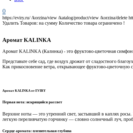
0
https://eviry.ru/
/korzina/view
/katalog/product/view
/korzina/delete
ht
Удалить
Товаров:
на сумму
Количество товара ограничено !
Аромат KALINKA
Аромат KALINKA (Калинка) - это фруктово-цветочная симфони
Представьте себе сад, где воздух дрожит от сладостного благ
Как прикосновение ветра, открывающее фруктово-цветочную сим
Аромат KALINKA от EVIRY
Первая нота: искрящийся рассвет
Верхние ноты — это утренний свет, застывший в каплях росы. Н
легкую переливчатую горчинку — словно солнечный луч, пробив
Сердце аромата: пленительная глубина