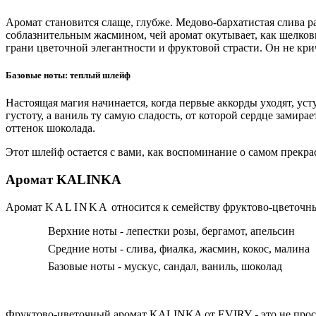
Аромат становится слаще, глубже. Медово-бархатистая слива р
соблазнительным жасмином, чей аромат окутывает, как шелковы
грани цветочной элегантности и фруктовой страсти. Он не крич
Базовые ноты: теплый шлейф
Настоящая магия начинается, когда первые аккорды уходят, ус
густоту, а ваниль ту самую сладость, от которой сердце замира
оттенок шоколада.
Этот шлейф остается с вами, как воспоминание о самом прекрасн
Аромат KALINKA
Аромат
KALINKA
относится к семейству фруктово-цветочн
Верхние ноты - лепестки розы, бергамот, апельсин
Средние ноты - слива, фиалка, жасмин, кокос, малина
Базовые ноты - мускус, сандал, ваниль, шоколад
Фруктово-цветочный аромат KALINKA от EVIRY - это не просто