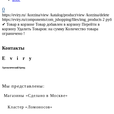
0
https://eviry.ru/
/korzina/view
/katalog/product/view
/korzina/delete
https://eviry.ru/components/com_jshopping/files/img_products
2
руб
✔ Товар в корзине
Товар добавлен в корзину
Перейти в
корзину
Удалить
Товаров:
на сумму
Количество товара
ограничено !
Контакты
Eviry
Ароматический бренд
Мы представлены:
Магазины «Сделано в Москве»
Кластер «Ломоносов»