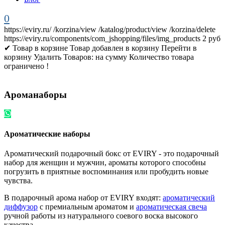
0
https://eviry.ru/
/korzina/view
/katalog/product/view
/korzina/delete
https://eviry.ru/components/com_jshopping/files/img_products
2
руб
✔ Товар в корзине
Товар добавлен в корзину
Перейти в
корзину
Удалить
Товаров:
на сумму
Количество товара
ограничено !
Ароманаборы
Ароматические наборы
Ароматический подарочный бокс от EVIRY - это подарочный
набор для женщин и мужчин, ароматы которого способны
погрузить в приятные воспоминания или пробудить новые
чувства.
В подарочный арома набор от EVIRY входят:
ароматический
диффузор
с премиальным ароматом и
ароматическая свеча
ручной работы из натурального соевого воска высокого
качества.