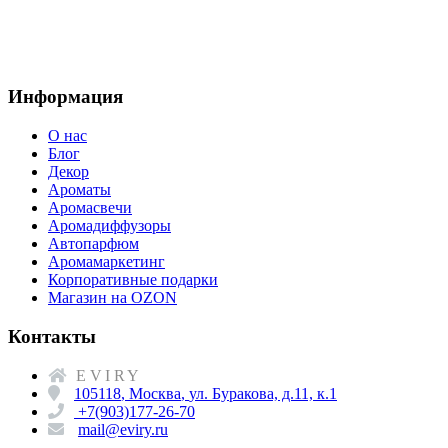
Информация
О нас
Блог
Декор
Ароматы
Аромасвечи
Аромадиффузоры
Автопарфюм
Аромамаркетинг
Корпоративные подарки
Магазин на OZON
Контакты
EVIRY
105118
,
Москва
,
ул. Буракова, д.11, к.1
+7(903)177-26-70
mail@eviry.ru