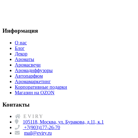
Информация
О нас
Блог
Декор
Ароматы
Аромасвечи
Аромадиффузоры
Автопарфюм
Аромамаркетинг
Корпоративные подарки
Магазин на OZON
Контакты
EVIRY
105118
,
Москва
,
ул. Буракова, д.11, к.1
+7(903)177-26-70
mail@eviry.ru