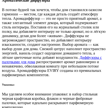
Ароматические диффузоры
В потоке будней так хочется, чтобы дом становился оазисом
гармонии — местом, где каждая деталь создаёт атмосферу
тепла. Аромадиффузор — это не просто приятный аромат, а
также элегантный элемент декора, который подчеркивает
стиль интерьера. Поставив его на журнальный столик или
полку, вы добавляете интерьеру не только аромат, но и лёгкую
динамику, делая дом более «живым». Диффузоры не
загромождают пространство, но добавляют интерьеру
изысканности, создают настроение. Выбор аромата — как
выбор души для дома. Свежий цитрус наполнит пространство
энергией, ваниль создаст ощущение домашнего тепла, а
лёгкие цветочные ноты добавят воздушности.
Диффузоры с
палочками для дома
распространяют аромат равномерно и
ненавязчиво, обволакивая комнату при небольшом потоке
воздуха. Аромадиффузоры EVIRY созданы из премиальных
парфюмерных компонентов.
Упаковка:
Мы уделяем особое внимание упаковке: в набор стильная
черная крафтовая коробка, флакон и черные фибровые
палочки, которые идеально раскрывают парфюмерную
композицию.