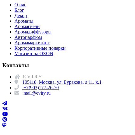
О нас
Блог
Декор
Ароматы
Аромасвечи
Аромадиффузоры
Автопарфюм
Аромамаркетинг
Корпоративные подарки
Магазин на OZON
Контакты
EVIRY
105118
,
Москва
,
ул. Буракова, д.11, к.1
+7(903)177-26-70
mail@eviry.ru