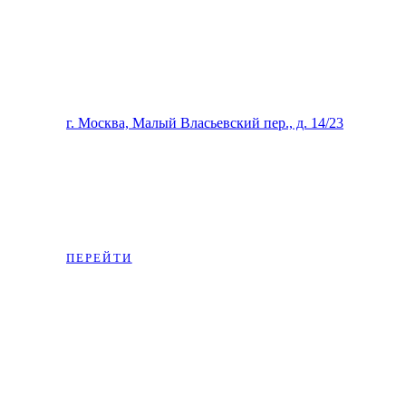
Beauty-studio Ангел и Ко
г. Москва, Малый Власьевский пер., д. 14/23
Магазин на OZON:
ПЕРЕЙТИ