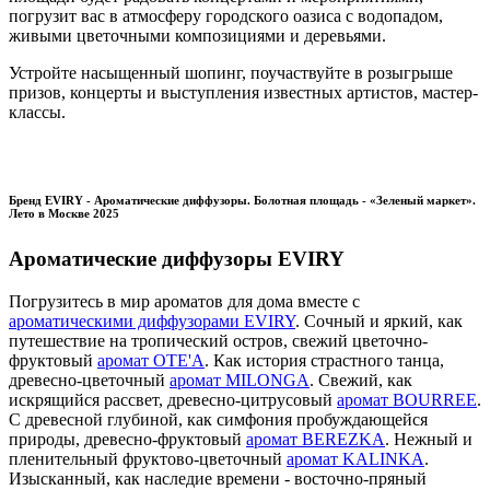
погрузит вас в атмосферу городского оазиса с водопадом,
живыми цветочными композициями и деревьями.
Устройте насыщенный шопинг, поучаствуйте в розыгрыше
призов, концерты и выступления известных артистов, мастер-
классы.
Бренд EVIRY - Ароматические диффузоры. Болотная площадь - «Зеленый маркет».
Лето в Москве 2025
Ароматические диффузоры EVIRY
Погрузитесь в мир ароматов для дома вместе с
ароматическими диффузорами EVIRY
. Сочный и яркий, как
путешествие на тропический остров, свежий цветочно-
фруктовый
аромат OTE'A
. Как история страстного танца,
древесно-цветочный
аромат MILONGA
. Свежий, как
искрящийся рассвет, древесно-цитрусовый
аромат BOURREE
.
С древесной глубиной, как симфония пробуждающейся
природы, древесно-фруктовый
аромат BEREZKA
. Нежный и
пленительный фруктово-цветочный
аромат KALINKA
.
Изысканный, как наследие времени - восточно-пряный