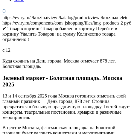
0
https://eviry.ru/
/korzina/view
/katalog/product/view
/korzina/delete
https://eviry.ru/components/com_jshopping/files/img_products
2
руб
✔ Товар в корзине
Товар добавлен в корзину
Перейти в
корзину
Удалить
Товаров:
на сумму
Количество товара
ограничено !
с
12
Куда сходить на День города. Москва отмечает 878 лет,
Болотная площадь.
Зеленый маркет - Болотная площадь. Москва
2025
13 и 14 сентября 2025 года Москва готовится отметить свой
главный праздник — День города, 878 лет. Столица
превратится в большую праздничную площадку. Гостей ждут:
концерты, театральные постановки, ярмарки и различные
мероприятия.
В центре Москвы, флагманская площадка на Болотной
площади будет радовать концертами и мероприятиями,