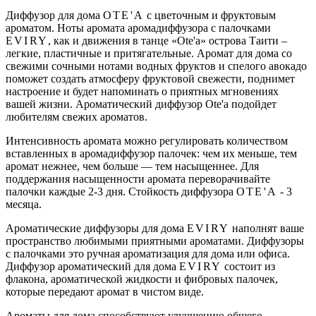
Диффузор для дома
OTE'A
с цветочным и фруктовым
ароматом. Ноты аромата аромадиффузора с палочками
EVIRY
, как и движения в танце «Ote'a» острова Таити –
легкие, пластичные и притягательные. Аромат для дома со
свежими сочными нотами водных фруктов и спелого авокадо
поможет создать атмосферу фруктовой свежести, поднимет
настроение и будет напоминать о приятных мгновениях
вашей жизни. Ароматический диффузор Ote'a подойдет
любителям свежих ароматов.
Интенсивность аромата можно регулировать количеством
вставленных в аромадиффузор палочек: чем их меньше, тем
аромат нежнее, чем больше — тем насыщеннее. Для
поддержания насыщенности аромата переворачивайте
палочки каждые 2-3 дня. Стойкость диффузора
OTE'A
- 3
месяца.
Ароматические диффузоры для дома
EVIRY
наполнят ваше
пространство любимыми приятными ароматами. Диффузоры
с палочками это ручная ароматизация для дома или офиса.
Диффузор ароматический для дома
EVIRY
состоит из
флакона, ароматической жидкости и фибровых палочек,
которые передают аромат в чистом виде.
Ароматы для дома способствуют улучшению общего