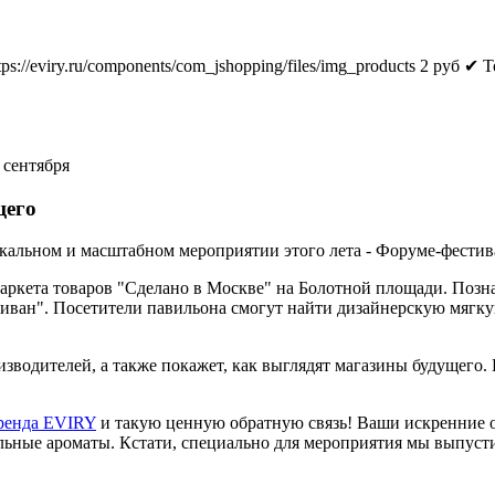
tps://eviry.ru/components/com_jshopping/files/img_products
2
руб
✔ Т
 сентября
щего
никальном и масштабном мероприятии этого лета - Форуме-фестив
ркета товаров "Сделано в Москве" на Болотной площади. Позн
ван". Посетители павильона смогут найти дизайнерскую мягкую 
водителей, а также покажет, как выглядят магазины будущего. Г
ренда EVIRY
и такую ценную обратную связь! Ваши искренние о
икальные ароматы. Кстати, специально для мероприятия мы вып