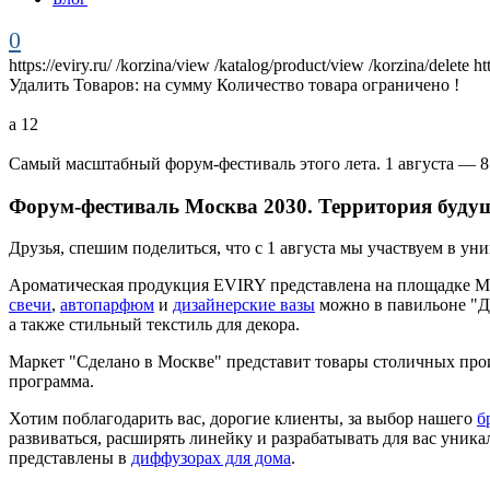
0
https://eviry.ru/
/korzina/view
/katalog/product/view
/korzina/delete
ht
Удалить
Товаров:
на сумму
Количество товара ограничено !
а
12
Самый масштабный форум⁠-⁠фестиваль этого лета. 1 августа — 8
Форум⁠-⁠фестиваль Москва 2030. Территория буду
Друзья, спешим поделиться, что с 1 августа мы участвуем в у
Ароматическая продукция EVIRY представлена на площадке Ма
свечи
,
автопарфюм
и
дизайнерские вазы
можно в павильоне "Ди
а также стильный текстиль для декора.
Маркет "Сделано в Москве" представит товары столичных произ
программа.
Хотим поблагодарить вас, дорогие клиенты, за выбор нашего
б
развиваться, расширять линейку и разрабатывать для вас ун
представлены в
диффузорах для дома
.