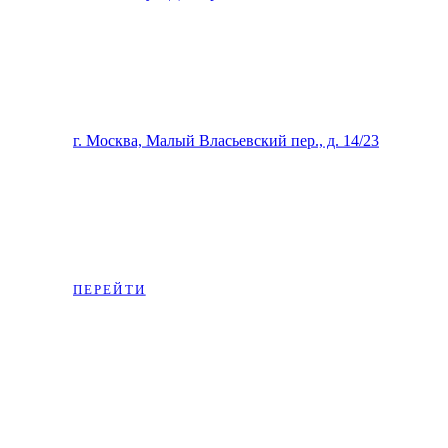
Beauty-studio Ангел и Ко
г. Москва, Малый Власьевский пер., д. 14/23
Магазин на OZON:
ПЕРЕЙТИ