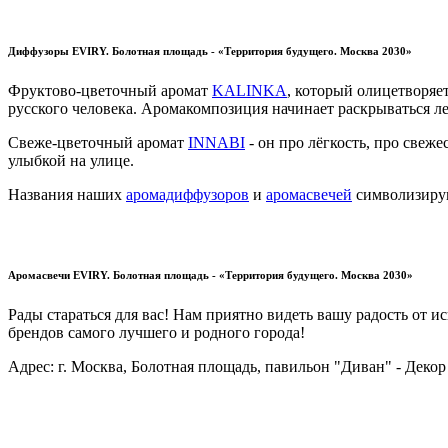
Диффузоры EVIRY. Болотная площадь - «Территория будущего. Москва 2030»
Фруктово-цветочный аромат
KALINKA
, который олицетворяе
русского человека. Аромакомпозиция начинает раскрываться л
Свеже-цветочный аромат
INNABI
- он про лёгкость, про свеж
улыбкой на улице.
Названия наших
аромадиффузоров
и
аромасвечей
символизирую
Аромасвечи EVIRY. Болотная площадь - «Территория будущего. Москва 2030»
Рады стараться для вас! Нам приятно видеть вашу радость от
брендов самого лучшего и родного города!
Адрес: г. Москва, Болотная площадь, павильон "Диван" - Декор