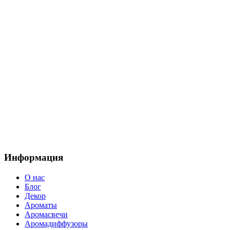
Информация
О нас
Блог
Декор
Ароматы
Аромасвечи
Аромадиффузоры